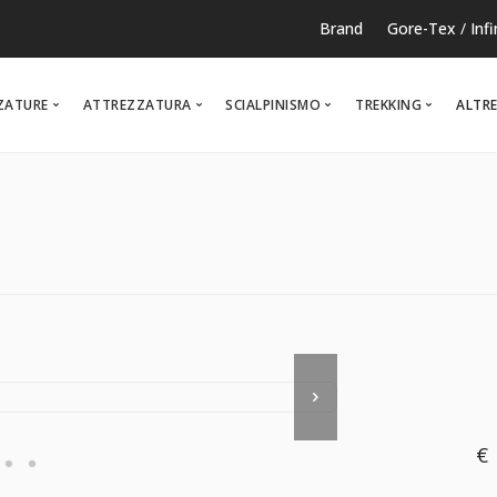
Brand
Gore-Tex
/
Inf
ZATURE
ATTREZZATURA
SCIALPINISMO
TREKKING
ALTRE
RUNNING
TEMPO LIBERO
NOR
€