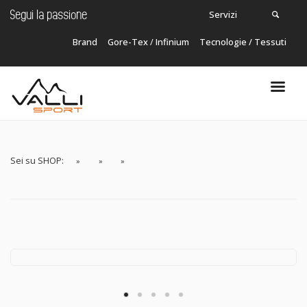
Servizi
Segui la passione
Brand
Gore-Tex
/
Infinium
Tecnologie / Tessuti
Carrello
In questo momento non ci sono articoli nel
tuo carrello!
Sei su SHOP: