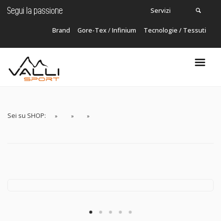
Servizi
Segui la passione
Brand
Gore-Tex
/
Infinium
Tecnologie / Tessuti
Carrello
In questo momento non ci sono articoli nel
tuo carrello!
Sei su SHOP: