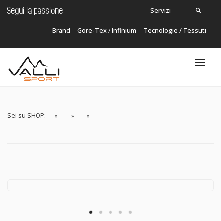
Servizi
Segui la passione
Brand
Gore-Tex
/
Infinium
Tecnologie / Tessuti
Carrello
In questo momento non ci sono articoli nel
tuo carrello!
Sei su SHOP: