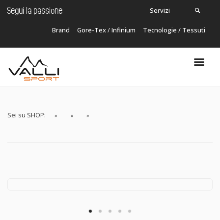
Servizi
Segui la passione
Brand
Gore-Tex
/
Infinium
Tecnologie / Tessuti
Carrello
In questo momento non ci sono articoli nel
tuo carrello!
Sei su SHOP: