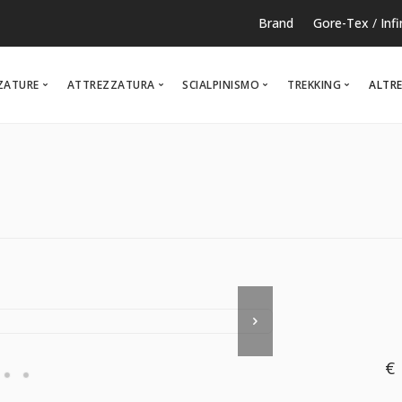
Brand
Gore-Tex
/
Inf
ZATURE
ATTREZZATURA
SCIALPINISMO
TREKKING
ALTRE
RUNNING
TEMPO LIBERO
NOR
€