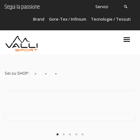
Servizi
Segui la passione
Brand
Gore-Tex
/
Infinium
Tecnologie / Tessuti
Carrello
In questo momento non ci sono articoli nel
tuo carrello!
Sei su SHOP: