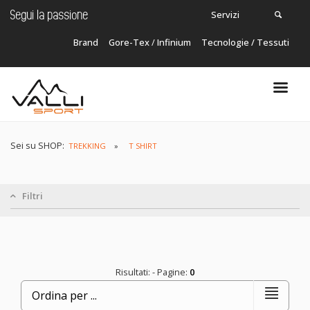
Servizi
Segui la passione
Brand
Gore-Tex
/
Infinium
Tecnologie / Tessuti
Carrello
In questo momento non ci sono articoli nel
tuo carrello!
Sei su SHOP:
TREKKING
T SHIRT
Filtri
Risultati:
- Pagine:
0